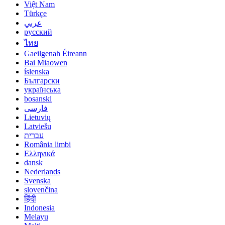
Việt Nam
Türkçe
عربي
русский
ไทย
Gaeilgenah Éireann
Bai Miaowen
íslenska
Български
українська
bosanski
فارسی
Lietuvių
Latviešu
עברית
România limbi
Ελληνικά
dansk
Nederlands
Svenska
slovenčina
हिंदी
Indonesia
Melayu