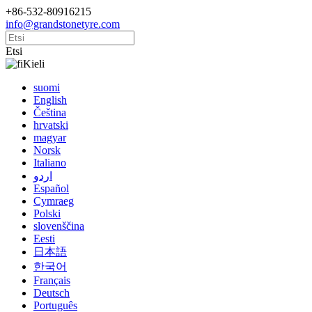
+86-532-80916215
info@grandstonetyre.com
Etsi
Kieli
suomi
English
Čeština
hrvatski
magyar
Norsk
Italiano
اردو
Español
Cymraeg
Polski
slovenščina
Eesti
日本語
한국어
Français
Deutsch
Português