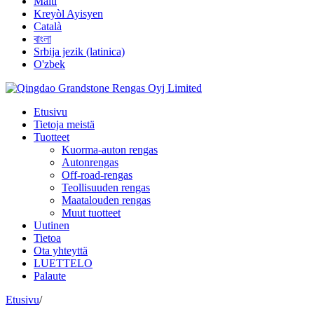
Malti
Kreyòl Ayisyen
Català
বাংলা
Srbija jezik (latinica)
O'zbek
Etusivu
Tietoja meistä
Tuotteet
Kuorma-auton rengas
Autonrengas
Off-road-rengas
Teollisuuden rengas
Maatalouden rengas
Muut tuotteet
Uutinen
Tietoa
Ota yhteyttä
LUETTELO
Palaute
Etusivu
/